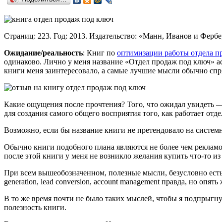
Страниц: 223. Год: 2013. Издательство: «Манн, Иванов и Фербе
Ожидание/реальность
: Книг по
оптимизации работы отдела п
одинаково. Лично у меня название «Отдел продаж под ключ» а
книги меня заинтересовало, а самые лучшие мысли обычно спр
Какие ощущения после прочтения? Того, что ожидал увидеть — 
для создания самого общего восприятия того, как работает отд
Возможно, если бы название книги не претендовало на системн
Обычно книги подобного плана являются не более чем рекламой
после этой книги у меня не возникло желания купить что-то из
При всем вышеобозначенном, полезные мысли, безусловно есть
generation, lead conversion, account management правда, но оп
В то же время почти не было таких мыслей, чтобы я подпрыгнул
полезность книги.