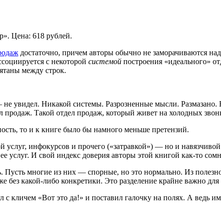
р». Цена: 618 рублей.
родаж
достаточно, причем авторы обычно не заморачиваются над
ссоциируется с некоторой
системой
построения «идеального» от
ятаны между строк.
не увидел. Никакой системы. Разрозненные мысли. Размазано. Б
ел продаж. Такой отдел продаж, который живет на холодных звонк
ость, то и к книге было бы намного меньше претензий.
 услуг, инфокурсов и прочего («затравкой») — но и навязчивой
 ее услуг. И свой индекс доверия авторы этой книгой как-то сом
. Пусть многие из них — спорные, но это нормально. Из полезн
ять же без какой-либо конкретики. Это разделение крайне важно 
 с кличем «Вот это да!» и поставил галочку на полях. А ведь и