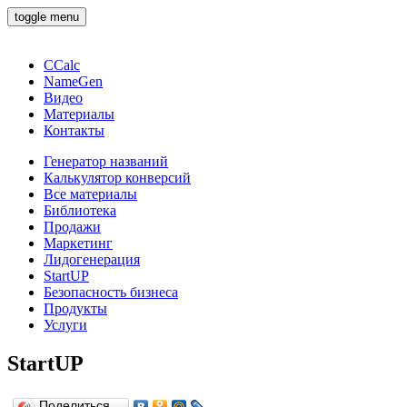
toggle menu
CCalc
NameGen
Видео
Материалы
Контакты
Генератор названий
Калькулятор конверсий
Все материалы
Библиотека
Продажи
Маркетинг
Лидогенерация
StartUP
Безопасность бизнеса
Продукты
Услуги
StartUP
Поделиться…