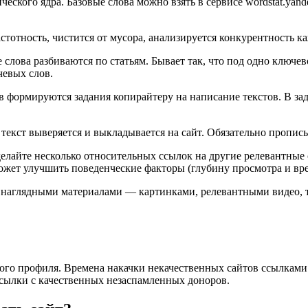
ческого ядра. Базовые слова можно взять в сервисе wordstat.ya
астотность, чистится от мусора, анализируется конкурентность к
лова разбиваются по статьям. Бывает так, что под одно ключево
чевых слов.
 формируются задания копирайтеру на написание текстов. В зад
екст выверяется и выкладывается на сайт. Обязательно прописываю
елайте несколько относительных ссылок на другие релевантные 
жет улучшить поведенческие факторы (глубину просмотра и вре
 наглядными материалами — картинками, релевантными видео, 
го профиля. Времена накачки некачественных сайтов ссылками
ссылки с качественных незаспамленных доноров.