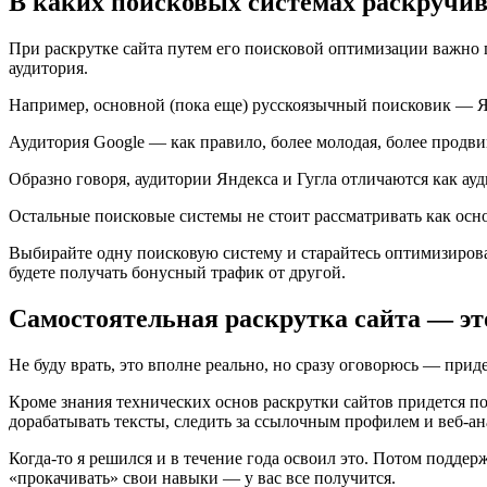
В каких поисковых системах раскручив
При раскрутке сайта путем его поисковой оптимизации важно п
аудитория.
Например, основной (пока еще) русскоязычный поисковик — Ян
Аудитория Google — как правило, более молодая, более продви
Образно говоря, аудитории Яндекса и Гугла отличаются как а
Остальные поисковые системы не стоит рассматривать как осно
Выбирайте одну поисковую систему и старайтесь оптимизироват
будете получать бонусный трафик от другой.
Самостоятельная раскрутка сайта — эт
Не буду врать, это вполне реально, но сразу оговорюсь — при
Кроме знания технических основ раскрутки сайтов придется п
дорабатывать тексты, следить за ссылочным профилем и веб-а
Когда-то я решился и в течение года освоил это. Потом подде
«прокачивать» свои навыки — у вас все получится.