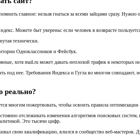
ать сайт?
омнить главное: нельзя гнаться за всеми зайцами сразу. Нужно 
декс. Можете быт уверены: если человек в возврасте пользуетс
нутая технически.
удитории Одноклассников и Фейсбук.
вные, хотя mail.ru может давать неплохой трафик в некоторых н
ь под нее. Требования Яндекса и Гугла во многом совпадают, н
о реально?
дется многим пожертвовать, чтобы освоить правила оптимизации 
остоянно отслеживать изменения алгоритмов поисковых систем, 
налитикой. Это тысячи цифр.
рживал свою квалификацию, влился в сообщество веб-мастеров. Д