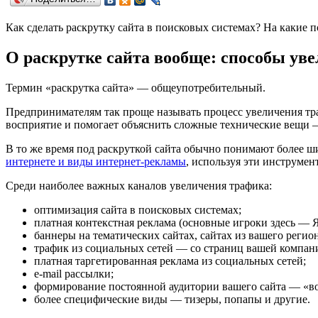
Как сделать раскрутку сайта в поисковых системах? На какие 
О раскрутке сайта вообще: способы ув
Термин «раскрутка сайта» — общеупотребительный.
Предпринимателям так проще называть процесс увеличения траф
восприятие и помогает объяснить сложные технические вещи —
В то же время под раскруткой сайта обычно понимают более ш
интернете и виды интернет-рекламы
, используя эти инструмен
Среди наиболее важных каналов увеличения трафика:
оптимизация сайта в поисковых системах;
платная контекстная реклама (основные игроки здесь — Я
баннеры на тематических сайтах, сайтах из вашего регион
трафик из социальных сетей — со страниц вашей компани
платная таргетированная реклама из социальных сетей;
e-mail рассылки;
формирование постоянной аудитории вашего сайта — «в
более специфические виды — тизеры, попапы и другие.