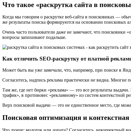
Что такое «раскрутка сайта в поисковы
Когда мы говорим о раскрутке веб-сайта в поисковиках — обыч
же результаты поиска формируются на основании поисковых а
Очень часто пользователи даже не замечают, что поисковики 
вопросы запихивают подальше.
Как отличить SEO-раскрутку от платной реклам
Может быть вы уже замечали, что, например, при поиске в Янд
Согласитесь, надпись реклама практически не видна. Многие по
Там же, где нет бирки «реклама» — это все результаты выдач
трафик», в противовес «рекламному» из систем контекстной р
Верх поисковой выдачи — это не единственное место, где може
Поисковая оптимизация и контекстная 
Что лучше: молоток или лопата? Согласитесь, некорректный воп