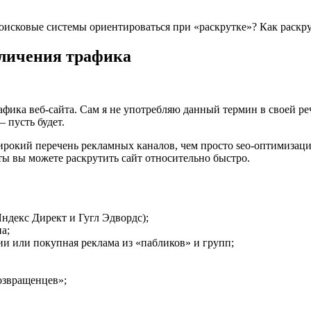
поисковые системы ориентироваться при «раскрутке»? Как раскру
еличения трафика
ика веб-сайта. Сам я не употребляю данный термин в своей реч
 пусть будет.
ирокий перечень рекламных каналов, чем просто seo-оптимизац
ты вы можете раскрутить сайт относительно быстро.
ндекс Директ и Гугл Эдвордс);
а;
и или покупная реклама из «пабликов» и групп;
озвращенцев»;